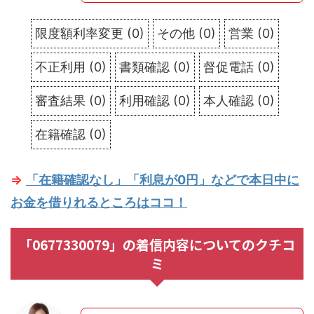
限度額利率変更
(
0
)
その他
(
0
)
営業
(
0
)
不正利用
(
0
)
書類確認
(
0
)
督促電話
(
0
)
審査結果
(
0
)
利用確認
(
0
)
本人確認
(
0
)
在籍確認
(
0
)
⇒
「在籍確認なし」「利息が0円」などで本日中に
お金を借りれるところはココ！
「0677330079」の着信内容についてのクチコ
ミ