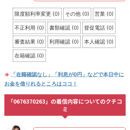
限度額利率変更
(
0
)
その他
(
0
)
営業
(
0
)
不正利用
(
0
)
書類確認
(
0
)
督促電話
(
0
)
審査結果
(
0
)
利用確認
(
0
)
本人確認
(
0
)
在籍確認
(
0
)
⇒
「在籍確認なし」「利息が0円」などで本日中に
お金を借りれるところはココ！
「0676370263」の着信内容についてのクチコ
ミ