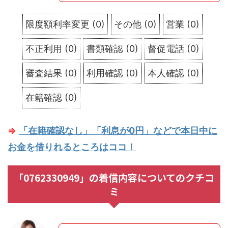
限度額利率変更
(
0
)
その他
(
0
)
営業
(
0
)
不正利用
(
0
)
書類確認
(
0
)
督促電話
(
0
)
審査結果
(
0
)
利用確認
(
0
)
本人確認
(
0
)
在籍確認
(
0
)
⇒
「在籍確認なし」「利息が0円」などで本日中に
お金を借りれるところはココ！
「0762330949」の着信内容についてのクチコ
ミ