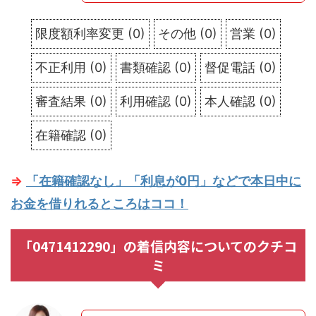
限度額利率変更
(
0
)
その他
(
0
)
営業
(
0
)
不正利用
(
0
)
書類確認
(
0
)
督促電話
(
0
)
審査結果
(
0
)
利用確認
(
0
)
本人確認
(
0
)
在籍確認
(
0
)
⇒
「在籍確認なし」「利息が0円」などで本日中に
お金を借りれるところはココ！
「0471412290」の着信内容についてのクチコ
ミ