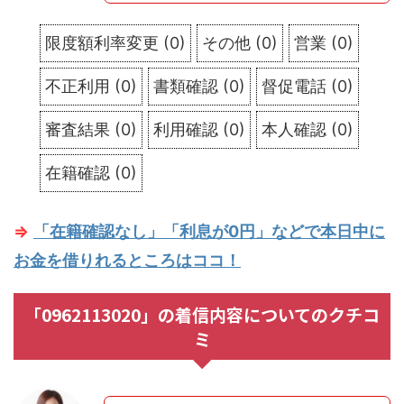
限度額利率変更
(
0
)
その他
(
0
)
営業
(
0
)
不正利用
(
0
)
書類確認
(
0
)
督促電話
(
0
)
審査結果
(
0
)
利用確認
(
0
)
本人確認
(
0
)
在籍確認
(
0
)
⇒
「在籍確認なし」「利息が0円」などで本日中に
お金を借りれるところはココ！
「0962113020」の着信内容についてのクチコ
ミ