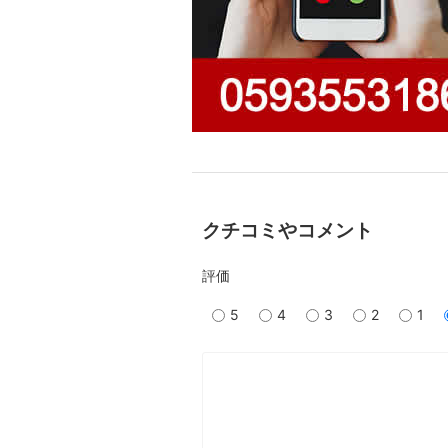
クチコミやコメント
評価
5
4
3
2
1