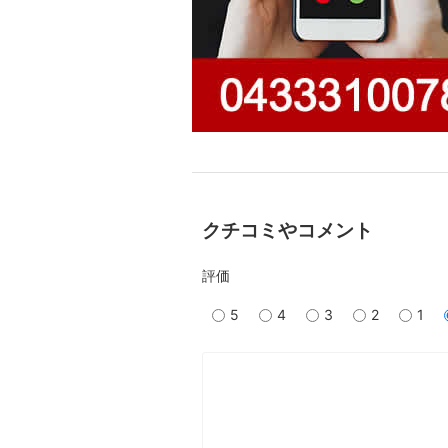
クチコミやコメント
評価
5
4
3
2
1