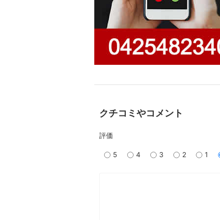
クチコミやコメント
評価
5
4
3
2
1